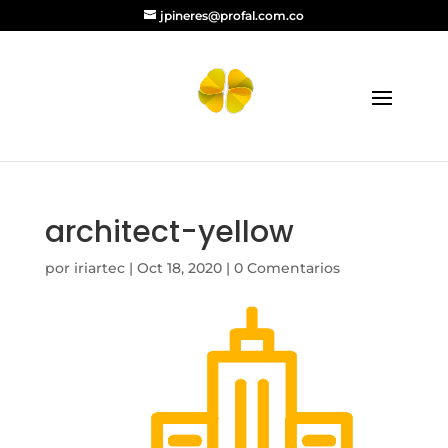
jpineres@profal.com.co
architect-yellow
por
iriartec
|
Oct 18, 2020
|
0 Comentarios