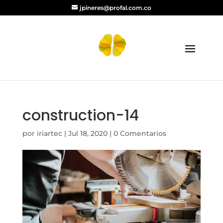
jpineres@profal.com.co
construction-14
por
iriartec
|
Jul 18, 2020
|
0 Comentarios