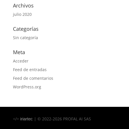
Archivos
julio 2020
Categorías
Sin categoría
Meta
Acceder
Feed de entradas
Feed de comentarios
WordPress.org
</>
| © 2022-2026 PROFAL AI SAS
iriartec