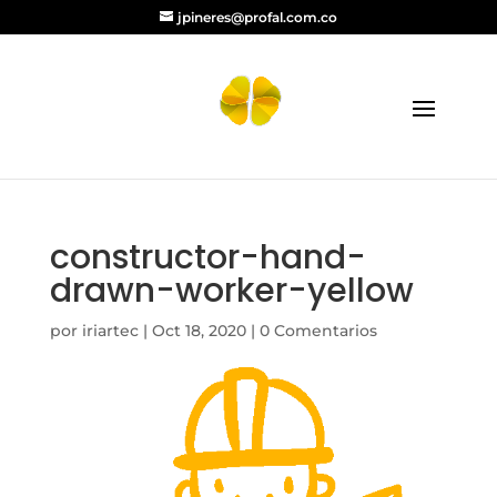
jpineres@profal.com.co
constructor-hand-
drawn-worker-yellow
por
iriartec
|
Oct 18, 2020
|
0 Comentarios