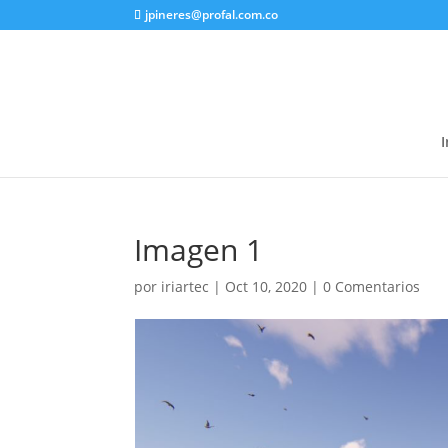
jpineres@profal.com.co
I
Imagen 1
por
iriartec
|
Oct 10, 2020
|
0 Comentarios