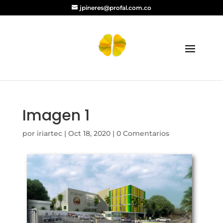
jpineres@profal.com.co
Imagen 1
por
iriartec
|
Oct 18, 2020
|
0 Comentarios