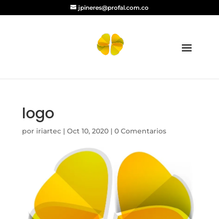
jpineres@profal.com.co
logo
por
iriartec
|
Oct 10, 2020
|
0 Comentarios