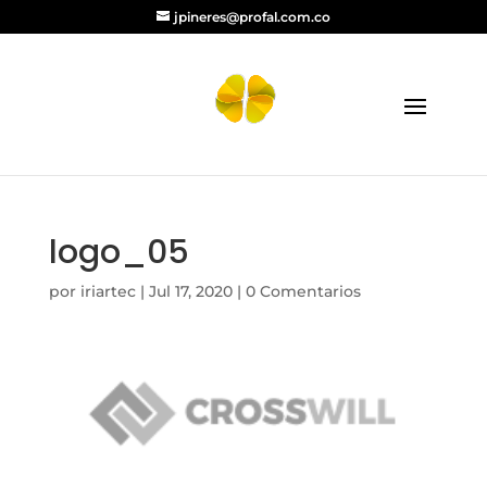
jpineres@profal.com.co
logo_05
por
iriartec
|
Jul 17, 2020
|
0 Comentarios