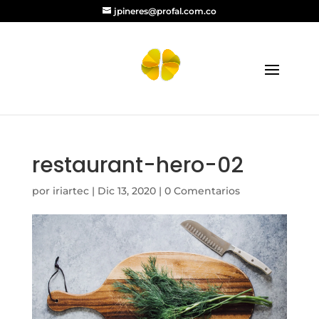
jpineres@profal.com.co
restaurant-hero-02
por
iriartec
|
Dic 13, 2020
|
0 Comentarios