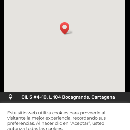

Cll. 5 #4-10, L 104 Bocagrande, Cartagena

+(57) 605-651-1526
Este sitio web utiliza cookies para proveerle al
visitante la mejor experiencia, recordando sus
preferencias. Al hacer clic en “Aceptar”, usted

jpineres@profal.com.co
autoriza todas las cookies.