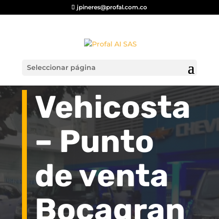
jpineres@profal.com.co
Seleccionar página
Vehicosta
– Punto
de venta
Bocagran