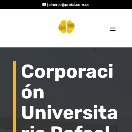
jpineres@profal.com.co
Corporaci
ón
Universita