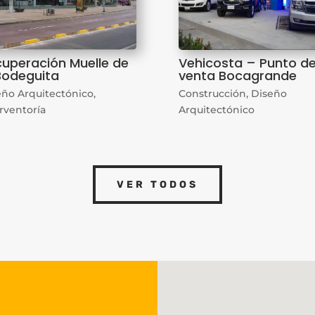
uperación Muelle de
Vehicosta – Punto d
Bodeguita
venta Bocagrande
eño Arquitectónico
,
Construcción
,
Diseño
rventoría
Arquitectónico
VER TODOS