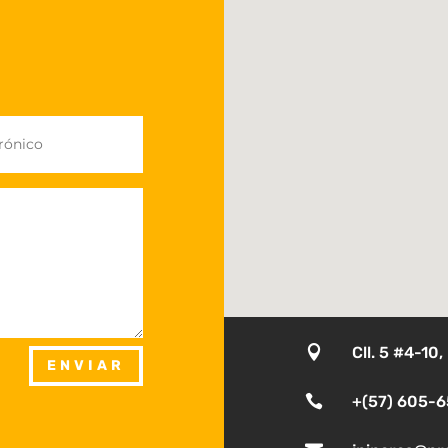

Cll. 5 #4-10
ENVIAR

+(57) 605-6